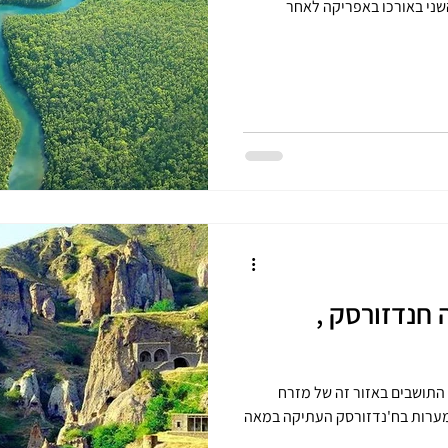
4,7 ק”מ, והוא השני באורכו באפריקה לאחר
חנדזורסק ,
למרות הטופוגרפיה ההררית הקשה, התושבים באזור זה של מזרח
במערות בח'נדזורסק העתיקה במאה