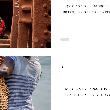
Came קמרון היא אפריקה בזעיר אנפין": היא מכונה כך
צום שבה, הכולל חופים, מדבריות,
בשעה שאנו עדיין נמים , בקהילת הדייגים ג'ימסטאון ליד אקרה , גאנה ,
על מנת למכור בצהרי היום את