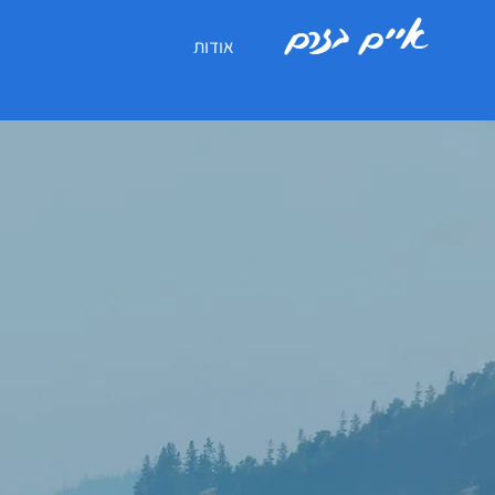
איים בזרם
אודות