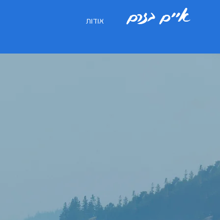
איים בזרם
אודות