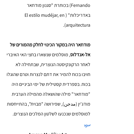
Fernando) בכותרת "סגנון מודחאר 
באדריכלות" (El estilo mudéjar, en 
arquitectura).
מודחאר היה במקור הכינוי לחלק מהמורים של 
אל-אנדלוס
, מוסלמים שנשארו בחצי האי האיברי 
לאחר הרקונקיסטה הנוצרית, שבתחילה לא 
חויבו בכוח להמיר את דתם לנצרות וטרם שהוגלו 
בכוח. בספרדית קסטילית של ימי הביניים היה 
"מודחאר" מילה שהושאלה מהמילה הערבית 
מודג'ין (مدجن), שפירושה "מבוית", בהתייחסות 
למוסלמים שנכנעו לשלטון המלכים הנוצרים.
מקור