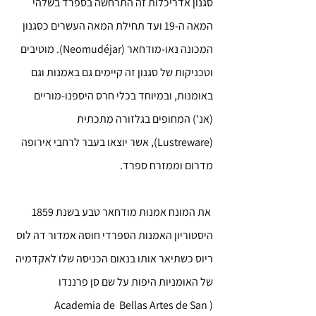
סגנון אדריכלות זה התרחשה בספרד בשלהי 
המאה ה-19 ועד תחילת המאה העשרים כסגנון 
המכונה נאו-מודחאר (Neomudéjar). מוטיבים 
וטכניקות של סגנון זה קיימים גם באמנות וגם 
באומנות, ובמיוחד בכלי חרס היספנו-מוריים 
(אנ') המחופים בגלזורה מתכתית 
(Lustreware), אשר יוצאו בעבר לרחבי אירופה 
מדרום וממזרח ספרד.
 את המונח אמנות מודחאר טבע בשנת 1859 
היסטוריון האמנות הספרדי חוסה אמדור דה לוס 
ריוס כשתיאר אותו בנאום הכניסה שלו לאקדמיה 
של האומניות היפות על שם סן פרננדו 
(Academia de  Bellas Artes de San 