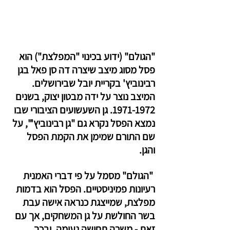
"הגולם" (ידוע בכינוי "המפלצת") הוא 
פסל מסוג מיצב שיצרה דה סן פאל בגן 
רבינוביץ' בקריית יובל שבירושלים. 
המיצב נוצר על ידה מבטון יצוק, בשנים 
1971-1972. גן השעשועים הציבורי שבו 
נמצא הפסל נקרא גם "גן רבינוביץ'", על 
שם התורם שמימן את הקמת הפסל 
והגן.
 "הגולם" מסמל על פי דברי האמנית 
רעיונות פמיניסטיים. הפסל הוא בדמות 
מפלצת, שמייצגת כנראה אישה עבת 
בשר החולשת על גן המשחקים, אך עם 
זאת - משרה תחושה נעימה, ובכך 