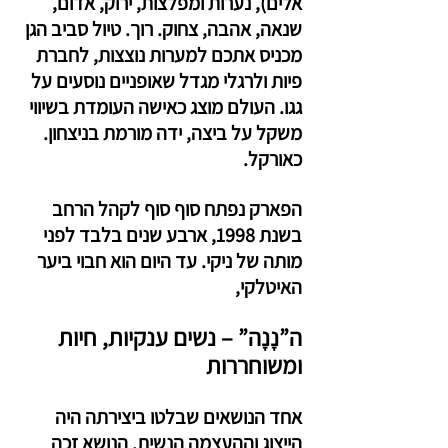
אלים), נערות ומפלצות, ירוק, אדום, 
שנאה, אהבה, צחוק. רוך. טיול סביב הגן 
מכניס אתכם למערות נוצצות, לחברת 
פיות ולרגלי מגדל שאופניים נוסעים על 
גגו. העולם מוצג כאישה העומדת בשיווי 
משקל על ביצה, ידה מורמת בניצחון. 
כאורקל.
הפארק נפתח סוף סוף לקהל הרחב 
בשנת 1998, ארבע שנים בלבד לפני 
מותה של ניקי. עד היום הוא חבוי ביער 
האיטלקי,
ה”נָנָה” – נשים ענקיות, חיות 
ומשוחררות
אחד הנושאים שבלטו ביצירתה היה 
הייצוג וההעצמה הנשית. הנושא זכה 