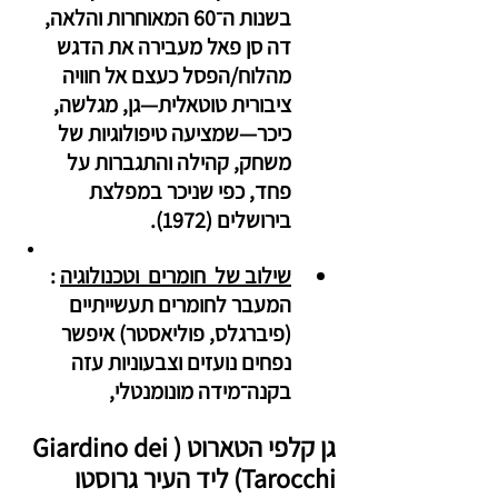
בשנות ה־60 המאוחרות והלאה, 
דה סן פאל מעבירה את הדגש 
מהלוח/הפסל כעצם אל חוויה 
ציבורית טוטאלית—גן, מגלשה, 
כיכר—שמציעה טיפולוגיות של 
משחק, קהילה והתגברות על 
פחד, כפי שניכר במפלצת 
בירושלים (1972).
שילוב של  חומרים  וטכנולוגיה
 : 
המעבר לחומרים תעשייתיים 
(פיברגלס, פוליאסטר) איפשר 
נפחים נועזים וצבעוניות עזה 
בקנה־מידה מונומנטלי,
גן קלפי הטארוט (Giardino dei 
Tarocchi) ליד העיר גרוסטו 