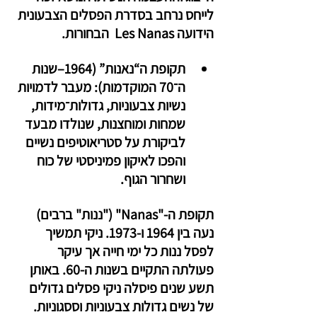
לייחס נרחב בסדרת הפסלים הצבעונית 
הידועה Les Nanas  הבחורות.
תקופת ה“נאנות” (1964–שנות 
ה־70 המוקדמות): מעבר לדמויות 
נשיות צבעוניות, גדולות־מידות, 
שמחות ומוחצנות, שנולדו מבעד 
לביקורת על סטריאוטיפים נשיים 
והפכו לאיקון פמיניסטי של כוח 
ושחרור הגוף.
תקופת ה-"Nanas" ("ננות" ברבים) 
נעה בין 1964 ו-1973. ניקי תמשיך 
לפסל ננות כל ימי חייה אך עיקר 
פעולתה התקיים בשנות ה-60. באותן 
תשע שנים פיסלה ניקי פסלים גדולים 
של נשים גדולות צבעוניות וססגוניות. 