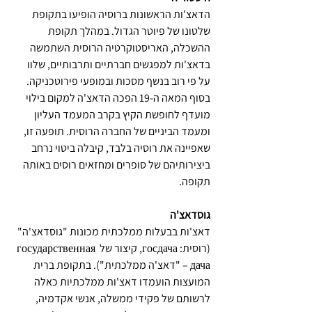
הדאצ'ות הראשונות ברוסיה הופיעו בתקופת 
שלטונו של פיוטר הגדול. במהלך תקופת 
ההשכלה, האריסטוקרטיה הרוסית השתמשה 
בדאצ'ות למפגשים חברתיים ותרבותיים, שלוו 
על פי רוב בנשף מסכות ובמופעי פירוטכניקה. 
בסוף המאה ה-19 הפכה הדאצ'ה למקום בילוי 
מועדף לחופשת הקיץ בקרב המעמד העליון 
ומעמד הביניים של החברה הרוסית. תופעה זו, 
שאפיינה את רוסיה בלבד, קיבלה ביטוי נרחב 
ביצירותיהם של סופרים ומחזאים רוסים באותה 
תקופה.
גוסדאצ'ה
דאצ'ות בבעלות ממלכתית מכונות "גוסדאצ'ה" 
(רוסית: госдача, קיצור של государственная 
дача – "דאצ'ה ממלכתית"). בתקופת ברית 
המועצות הועמדו דאצ'ות ממלכתיות כאלה 
לרשותם של פקידי ממשלה, אנשי אקדמיה, 