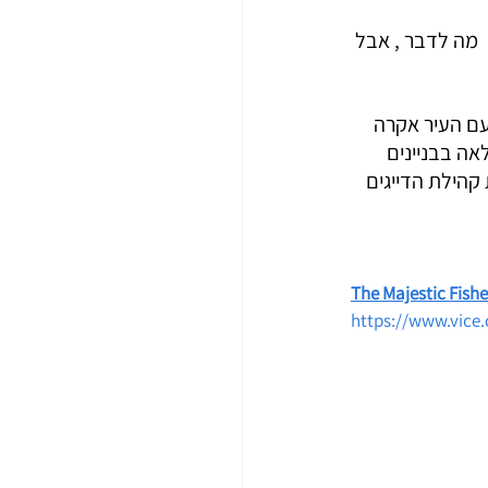
חת בוקר אין  מה לדבר , אבל 
צר ג'יימס הבריטי מהמאה ה-17, והתמזגה עם העיר אקרה  
אה בבניינים 
קהילת הדייגים  
The Majestic Fish
https://www.vice