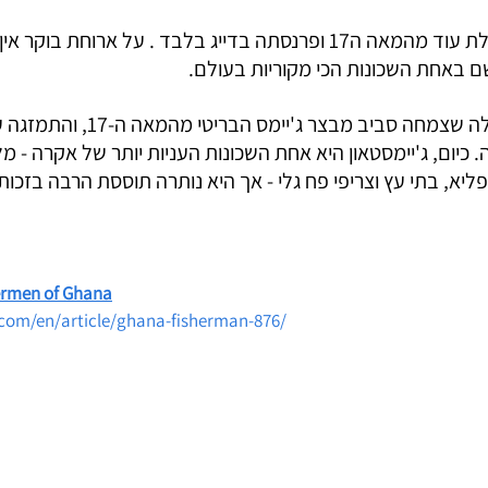
 קהילת הדייגים הזו פועלת עוד מהמאה ה17 ופרנסתה בדייג בלבד . על ארו
 באחת השכונות הכי מקוריות בעולם. 
ג'יימסטאון מקורה כקהילה שצמחה סביב מב
כיום, ג'יימסטאון היא אחת השכונות העניות יותר של אקרה - מל
פליא, בתי עץ וצריפי פח גלי - אך היא נותרה תוססת הרבה בזכות 
ermen of Ghana
.com/en/article/ghana-fisherman-876/