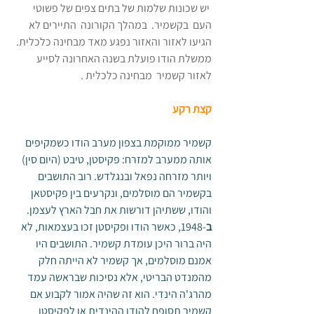
 יש שכונות שלמות של בתים צפים של פשוטי 
העם  בקשמיר.  במהלך הקורונה  התיירים לא 
הגיעו לאזור והאזור נפגע מאד מבחינה כלכלית. 
ממשלת הודו פועלת בשנה האחרונה לסייע 
לאזור קשמיר  מבחינה כלכלית .
קצת רקע 
קשמיר ממוקמת בצפון מערב הודו כשמקיפים 
אותה ממערב למזרח: פקיסטן, טיבט (היום סין) 
ויותר מזרחה נפאל ובנגלדש. רוב התושבים 
בקשמיר הם מוסלמים, ונקרעים בין פקיסטאן 
והודו, ששתיהן דורשות את חבל הארץ לעצמן. 
ב
-1948, כאשר הודו ופקיסטן זכו בעצמאות, לא 
היה ברור היכן עומדת קשמיר. התושבים היו 
אמנם מוסלמים, אך קשמיר לא הייתה חלק 
מהמנדט הבריטי, אלא נסיכות שבראשה עמד 
מהרג'ה הינדי. הוא זה שהיה אמור לקבוע אם 
קשמיר תסופח להודו ההינדית או לפקיסטן 