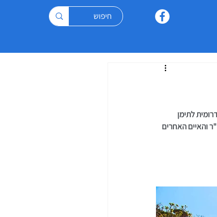
ת לסומליה. האיים הם שטח תחת ריבונות תימן. שטחו של האי המרכזי הוא 3,650 קמ"ר והאיים האחרים 