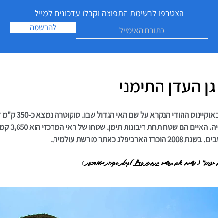
הצטרפו לרשימת התפוצה וקבלו עדכונים למייל
להרשמה
גן העדן התימני
וס ההודי הנקרא על שם האי הגדול שבו. סוקוטרה נמצא כ-350 ק"מ דרומית לתימן 
 וכ-250 ק"מ מזרחי
לג כאתר מורשת עולמית.
ים בזרם" ( נשמח אם תרשמו 
בתחתית הדף 
 לקבלת סקירות מעודכנות
 )