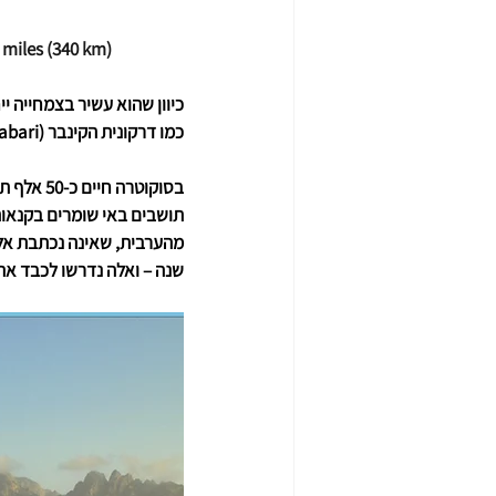
 miles (340 km) 
כיוון שהוא עשיר בצמחייה יי
כמו דרקונית הקינבר (Dracaena cinnabari ), או עץ דם הדרקון, שאינם קיימים בשום מקום בעולם. 
בסוקוטרה חיים כ-50 אלף תושבים, והוא נותר מבודד למדי עד לאיחודן של דרום תימן וצפונה למדינה אחת ב-1990.
תושבים באי שומרים בקנאות 
מהערבית, שאינה נכתבת אלא
שנה – ואלה נדרשו לכבד את 