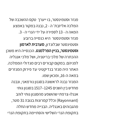
מנזר וסטמינסטר, בו ייערך  טקס ההשכבה של  
המלכה אליזבת' ה - 2, נבנה במקור באמצע 
המאה ה - 13 לספירה על ידי הנרי ה - 3.
מנזר וסטמינסטר  היא כנסייה ברובע 
וסטמינסטר שבלונדון, 
מערבית לארמון 
וסטמינסטר, בניין הפרלמנט.
 הכנסייה היא משכן 
ההכתרה של מלכי בריטניה, ושל מלכי אנגליה 
לפניהם. במקום קבורים רבים מגדולי הממלכה. 
האתר היה מנזר בנדיקטיני עד פירוק המנזרים 
במאה ה-16, ומכאן שמו.
המנזר נבנה לראשונה בסגנון נורמאני, ונבנה 
מחדש בין השנים 1245–1517 בסגנון גותי 
אנגלו-צרפתי שהושפע מהסגנון גותי לוהב 
(Rayonnant) וכלל קמרונות בגובה 31 מטר, 
מהגבוהים באנגליה. הבנייה מחדש החלה 
בתקופת הנרי השלישי והסתיימה בתקופת הנרי 