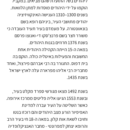
ליהודים בשל התועלת שהם מביאים. במקביל 
הוקמו על ידי היהודים מוסדות למתן הלוואות.
בשנים 1300–1310 הענישה האינקוויזיציה 
יהודים מתושבי העיר, ביניהם רופא בשם 
בונאוונטורה. על מעמדם בעיר תעיד העובדה כי 
משורר חצר בשם פרנצ'סקו די-ואנוצו פרסם 
בשנת 1376 חרוזים בגנות היהודים.
במאה ה-15 הייתה הקהילה היהודית אחת 
החשובות והפעילות באיטליה כולה. הוקם בה 
בית דפוס. התגורר בה רבי אברהם פירצול, ואחד 
מחבריה רבי אליהו מפרארה עלה לארץ ישראל 
בשנת 1435.
בשנת 1492 מצאו מגורשי ספרד מקלט בעיר, 
ובשנת 1553 הגיעו אליה פליטים ממרכז אירופה. 
כאשר השליטה על העיר עברה למדינת 
האפיפיור הורע מצב היהודים והם רוכזו בגטו 
וחויבו לשאת אות קלון. במאה ה-18 חי בעיר הרב 
והרופא יצחק למפרונטי - מחבר האנציקלופדיה 