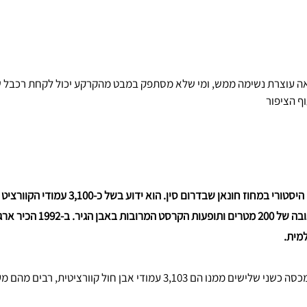
ה עוצרת נשימה ממש, ומי שלא מסתפק במבט מהקרקע יכול לקחת רכבל שח
ף הציפור
וולינגיואן הוא אזור נוף ועניין היסטורי במחוז חונאן שבדרו
התמרה), רבים מהם מעל לגובה של 200 מטרים ותופעו
למית.