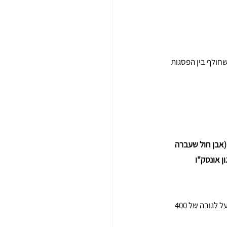
ולף בין הפסגות 
ם סין. הוא ידוע בשל כ-3,100 עמודי הקוורציט (אבן חול שעברה 
ת הקרסט המרובות באבן הגיר. ב-1992 הכיר ארגון אונסק"ו 
תצורת הנוף הבולטת בנוף ומכסה כשני שלישים ממנו הם 3,103 עמודי אבן חול קוורציטית, רבים מהם מעל לגובה של 400 