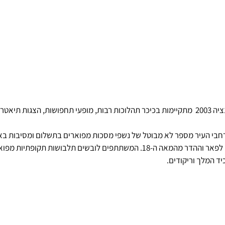
במהלך קרנבל המסיכות בונציה 2003  מתקיימות בכיכר תהלוכות רבות, מופעי תחפושות, הצגות 
בי העיר מספר לא מבוטל של נשפי מסכות מפוארים בתשלום ומסיבות בארמ
ונציאניים עתיקים עם הצצה לפאר וההדר מהמאה ה-18. המשתתפים לובשים תלבושות תקו
יד המלך וריקודים. 