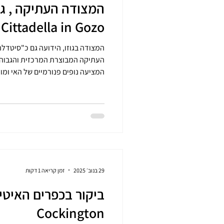
Cittadella in Gozo
העתיקה המבוצרת המרכזית והגבוהה ב
המציעה נופים פנורמיים של האי ומוק
רחובות צרים, כנסיות עתיקות ומבנים
הגבוהה ביותר בגוז
הרומים בנו כאן מצודה כבר במאה ה
מפק
29 בנוב׳ 2025
זמן קריאה 1 דקות
ביקור בכפרים האיטיי
Cockington