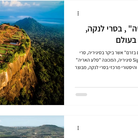
סיגיריה , "סלע האריה" , בסרי לנקה,
בעולם
מאת : עמי סלנט , עורך הבלוג " איים בזרם" אשר ביקר בסיגיריה, סרי
לנקה, בשנת 2011 Sigiriya Lion Rock סיגיריה, המכונה "סלע האריה"
יאולוגי והיסטורי מרכזי בסרי לנקה, מבוצר
על לוע געשי בגובה 200 מטרים, וכולל שרידי ארמון מהמאה ה-5 שנבנה
שת עולמית של אונסק"ו, המושך
תיירים לטיפוס אל פסגתו לתצפית פנורמית מרהיבה. סיגיריה נמצאת
במרכז האי סרי לנקה , באזור "המשולש התרבותי", כ‑170 ק"מ