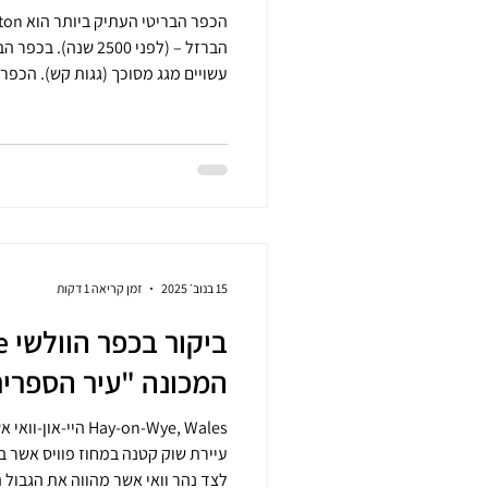
(Devon ) באנגליה והוא שומר ע
נחשב כפר איטי משום אורח החיים הש
כאן מרוץ חיים , אין תעשייה או חב
מתפרנסים מחקלאות ומתיירות. התחזוקה של בתים עם גג מסוכך
15 בנוב׳ 2025
זמן קריאה 1 דקות
המכונה "עיר הספרי
לצד נהר וואי אשר מהווה את הגבול ה