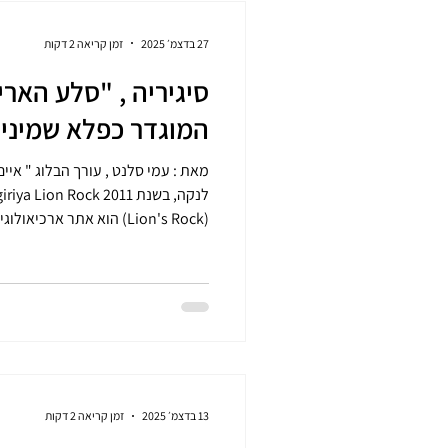
27 בדצמ׳ 2025
זמן קריאה 2 דקות
המוגדר כפלא שמיני 
(Lion's Rock) הוא אתר ארכ
על ידי המלך קסיאפה, הוא אתר מור
צפונית‑מזרחית לקולומבו. ב-1831 "גילה" את ה
13 בדצמ׳ 2025
זמן קריאה 2 דקות