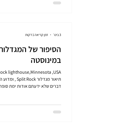
: החל משנות ה-80, אומ
סדנאות יצירה, מוזיאון מסורת מקומי
3 בינו׳
זמן קריאה 1 דקות
במינוסטה
דברים שלא ידעתם אודות ימת סופרי
מגדלו
לסילבר ביי, מינסוטה, ארה"ב, על הח
המבנה הושלם ב
, כולל המבנים. הוא נחשב לאחד המג
הברית. המגדלור ניצב על צוק תלול בגובה 41 מטר