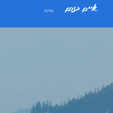
איים בזרם
אודות