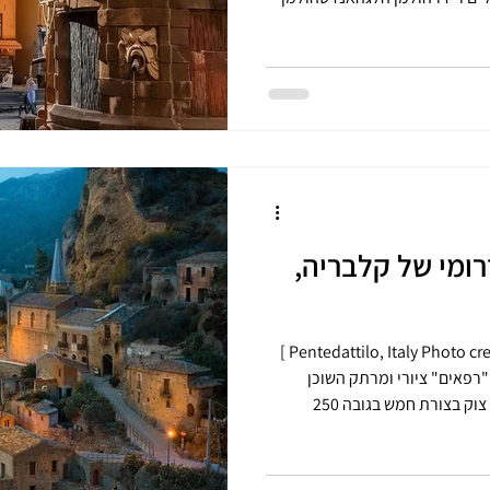
 זה לזה באמצעות גשרים רבים,
כינוי "העיירה שבין הגשרים".
 גמלה סטאן נוסד במאה ה-13 ומורכב כיום מרחובות מרוצפים,
 העיר הראשונים היו ממוצא גרמני,
עת מאוד מהארכיטקטורה
ומי של קלבריה,
Pentedattilo, Italy Photo credit : [ instagram.com/brahmino ]
Pentedat) הוא כפר "רפאים" ציורי ומרתק השוכן
בקלבריה שבדרום איטליה, הבנוי על צוק בצורת חמש בגובה 250
מטרים. הכפר, שנוסד על ידי יוונים במאה ה-7 לפנה"ס, ננטש בשנות
 ותנאים קשים, אך כיום הוא חווה תחייה
ם ומסעדות מקומיות תחייה מחדש