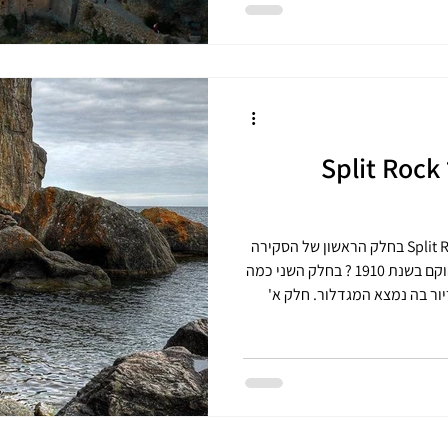
נים ומתנדבים משקמים את המקום, וכיום יש בו
, ואירוח כפרי. אטרקציות
הסיפור של המגדלור Split Rock
Split Rock lighthouse,Minnesota ,USA בחלק הראשון של הסקירה
תיאור מגדלור Split Rock , ומדוע הוקם בשנת 1910 ? בחלק השני כמה
ור בה נמצא המגדלור. חלק א'
ר Split Rock lighthouse הוא מגדלור הממוקם דרום-מערבית
וף הצפוני של ימת סופיריור.
שנת 1910 על ידי שירות המגדלורים של ארצות הברית
דלורים הציוריים ביותר בארצות
ים (133