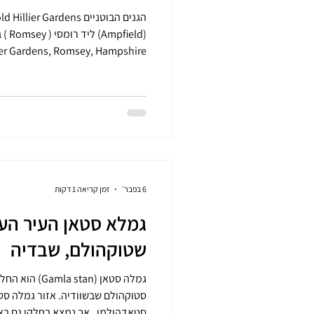
מאד של עצים ושיחים, הגנים ידועים 
לאמנות.. הגנים מהווים גלריה פתוח
חוויה ויזואלית שמשתנה עם עונות ה
מוצבים בנקודות שונות בגנים הבוטני
מים או במרחבי דשא פתוחים – כך 
טבעית
6 בפבר׳
זמן קריאה 1 דקות
גמלא סטאן העיר הע
שטוקהולם, שבדיה
גמלה סטאן (stan
סטוקהולם שבשוודיה. אזור גמלה סט
סטאדהולמן , אך נמצא בחלקו גם בא