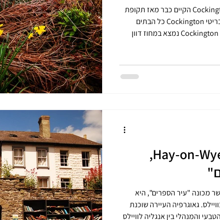
הכפר הבריטי העתיק ביותר הוא Cockington הקיים כבר מאז תקופת
הברזל – (לפני 2500 שנה). בכפר הבריטי Cockington כל הבתים
עשויים מגג מסוכך (גגות קש). הכפר Cockington נמצא במחוז דוון
ל מסורת בנייה מימי הביניים המחייבת
את כל בעלי הבתים להתקין גג מסוכך (עשוי מקש). הכפר הבריטי הזה
קט והאופי החקלאי מסביב . אין
רות סטראט-אפ והתושבים
ביקור בכפר הוולשי Hay-on-Wye,
ם"
Hay-on-Wye, Wales היי-און-וואי אשר מכונה "עיר הספרים", היא
עיירת שוק קטנה במחוז פוויס אשר בוויילס. גאוגרפיה העיירה שוכנת
טבעי והמנהלי בין אנגליה לוויילס