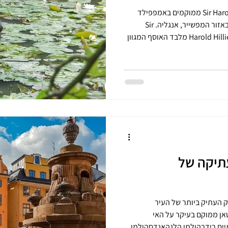
הגנים הבוטניים Sir Harold Hillier Gardens ממוקמים באמפפילד
(Ampfield) ליד רומסי ( Romsey ) באזור המפשייר, אנגליה. Sir
Harold Hillier Gardens, Romsey, Hampshire מלבד האוסף המגוון
בשילוב הייחודי שבין טבע
ה תחת כיפת השמיים, ה מציעה
שנה. הפסלים ועבודות האמנות
ים – בתוך חורשות, לצד בריכות
שהצמחייה משמשת להם כסביבה
תיקה של
Gamla ) הוא החלק העתיק ביותר של העיר
אן ממוקם בעיקר על האי
יים רידרהולמן הלגהאנדסהולמן