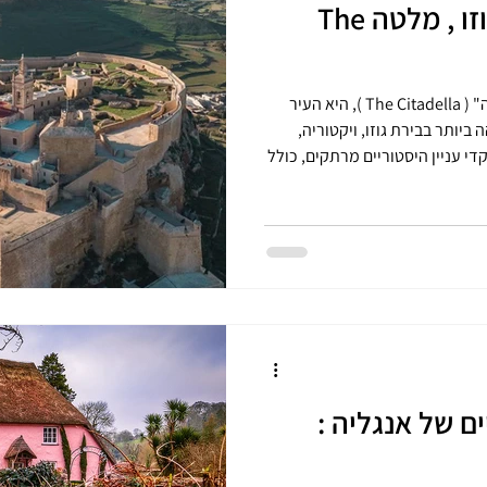
המצודה העתיקה , גוזו , מלטה The
המצודה בגוזו, הידועה גם כ"סיטדלה" ( The Citadella ), היא העיר
יותר בבירת גוזו, ויקטוריה,
די עניין היסטוריים מרתקים, כולל
 היסטוריים, ומהווה את לב
ההיסטוריה והתרבות של האי גוזו במלטה. המצודה שוכנת בנקודה
ו (150 מטר מעל פני הים), ולה היסטוריה ארוכה.
שנייה לספירה; הערבים הרסו
אותה במאה התשיעית, והנורמנים הקימו את מצודתם במאה ה-12.
ם של אנגליה :