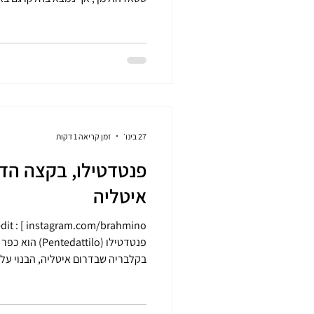
וסטרומסבורג . האיים הללו מחוברים
אשר העניקו לאזור גמלא סטן גם את ה
אזור
וסמטאות בסגנון ימי הביניים. תושבי
והארכיטקטורה של גמלא סטן מושפ
הגרמנית של ימי הבינ
27 בינו׳
זמן קריאה 1 דקות
פנטדטילו, בקצה הדר
איטליה
פנטדטילו (tilo
ה-60 וה-70 בשל רעידות אדמה
אמנותית עם סדנאות, פסטיבל סרטי