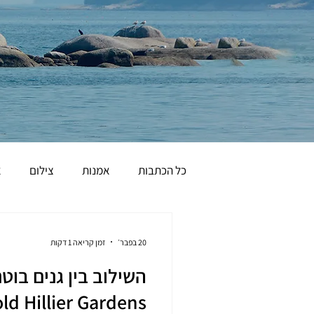
כל הכתבות
אמנות
צילום
א
הומור
20 בפבר׳
זמן קריאה 1 דקות
Harold Hillier Gardens, א