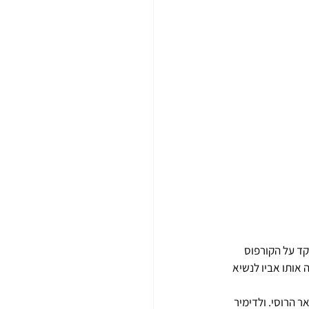
אנית, ופיקד על הקורפוס 
יירה הצבאית המרשימה שטיפח, עניינו אותו יותר אמנות וספרות. בשנת 1880 מינה אותו אביו לנשיא 
ר הרוסי. ולדימיר 