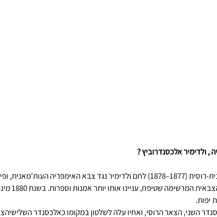
ה , ולדימיר אלכסנדרוביץ ? 
במהלך המלחמה העות'מאנית-רוסית (1877–1878) לחם ולדימיר נגד צבא האימפריה העות'מ
ה-12. אולם על אף הק
 יפות.
ביו אלכסנדר השני, הצאר הרוסי, ואחיו עלה לשלטון במקומו כאלכסנדר השלישיהצא