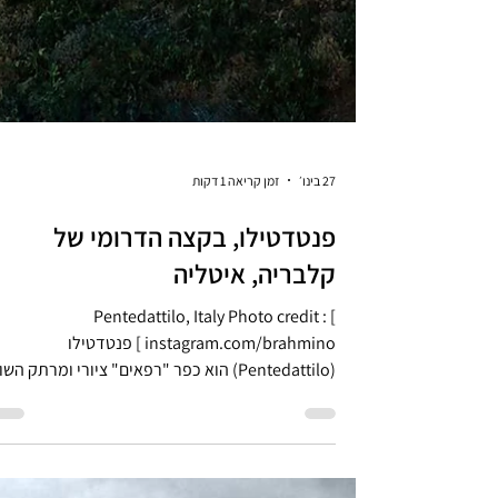
27 בינו׳
זמן קריאה 1 דקות
פנטדטילו, בקצה הדרומי של
קלבריה, איטליה