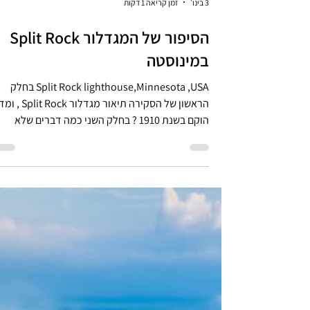
3 בינו׳
זמן קריאה 1 דקות
הסיפור של המגדלור Split Rock
במינוסטה
Split Rock lighthouse,Minnesota ,USA בחלק
הראשון של הסקירה תיאור מגדלור ock
הוקם בשנת 1910 ? בחלק השני כמה דברים שלא
ידעתם אודות ימת סופריור בה נמצא המגדלור. חלק 