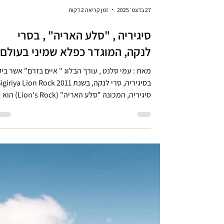
27 בדצמ׳ 2025
זמן קריאה 2 דקות
סיגיריה , "סלע האריה" , בסרי
לנקה, המוגדר כפלא שמיני בעולם
מאת : עמי סלנט , עורך הבלוג " איים בזר