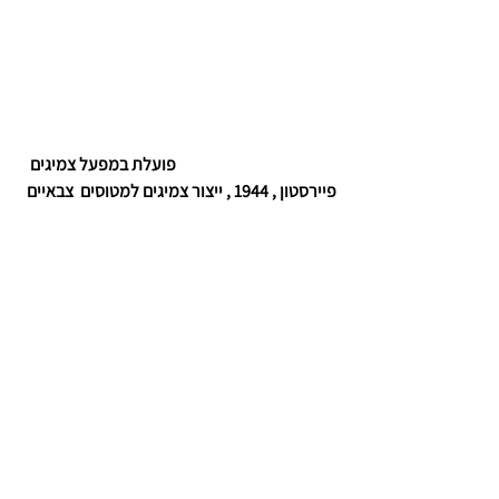
         פועלת במפעל צמיגים 
פיירסטון , 1944 , ייצור צמיגים למטוסים  צבאיים 
מסיבים סינטטים 
ראו גם
 :
André Kertész | A Great Photographer Who 
Has Influenced Cartier-Bresson
צילום