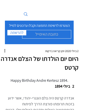
איים בזרם
הצטרפו לרשימת התפוצה וקבלו עדכונים למייל
להרשמה
2 ביולי 2020
זמן קריאה 1 דקות
היום יום הולדתו של הצלם אנדרה
קרטס
Happy Birthday Andre Kertesz 1894.
2   ביולי 1894 
אנדרה קֶרְטֵס היה צלם הונגרי-יהודי, אשר ידוע 
בזכות תרומתו פורצת הדרך לפיתוח 
הקומפוזיציה בצילום וסדרות הצילום שלו. קרטס 