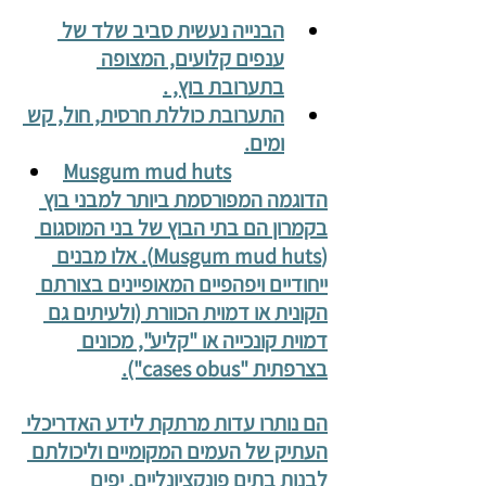
הבנייה נעשית סביב שלד של 
ענפים קלועים, המצופה 
בתערובת בוץ, .
התערובת כוללת חרסית, חול, קש 
ומים.
Musgum mud huts
הדוגמה המפורסמת ביותר למבני בוץ 
בקמרון הם בתי הבוץ של בני המוסגום 
(Musgum mud huts). אלו מבנים 
ייחודיים ויפהפיים המאופיינים בצורתם 
הקונית או דמוית הכוורת (ולעיתים גם 
דמוית קונכייה או "קליע", מכונים 
בצרפתית "cases obus").
הם נותרו עדות מרתקת לידע האדריכלי 
העתיק של העמים המקומיים וליכולתם 
לבנות בתים פונקציונליים, יפים 