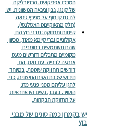
המרכז אפריקאית, הרפובליקה 
של קונגו, גבון וגינאה המשוונית. יש 
לה גם קו חוף על מפרץ גינאה 
(חלק מהאוקיינוס האטלנטי).
קיימות ותחזוקה: מבני בוץ הם 
אקולוגיים וברי קיימא מאוד, מכיוון 
שהם משתמשים בחומרים 
מקומיים מתכלים ודורשים מעט 
אנרגיה לבנייה. עם זאת, הם 
דורשים תחזוקה שוטפת, במיוחד 
חידוש שכבת הטיח החיצונית, כדי 
להגן עליהם מפני פגעי מזג 
האוויר. בעבר, נשים היו אחראיות 
על תחזוקת הבקתות.
יש בקמרון כמה סוגים של מבני 
בוץ