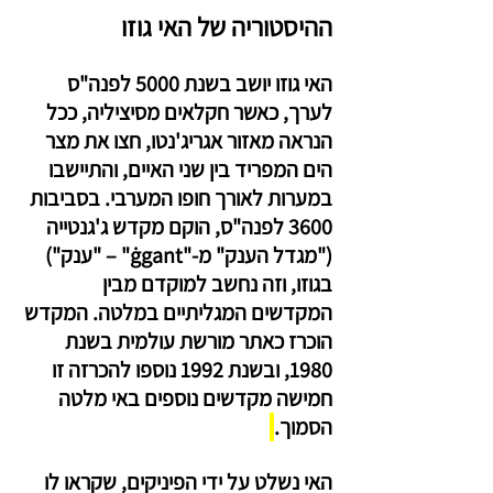
ההיסטוריה של האי גוזו
האי גוזו יושב בשנת 5000 לפנה"ס 
לערך, כאשר חקלאים מסיציליה, ככל 
הנראה מאזור אגריג'נטו, חצו את מצר 
הים המפריד בין שני האיים, והתיישבו 
במערות לאורך חופו המערבי. בסביבות 
3600 לפנה"ס, הוקם מקדש ג'גנטייה 
("מגדל הענק" מ-"ġgant" – "ענק") 
בגוזו, וזה נחשב למוקדם מבין 
המקדשים המגליתיים במלטה. המקדש 
הוכרז כאתר מורשת עולמית בשנת 
1980, ובשנת 1992 נוספו להכרזה זו 
חמישה מקדשים נוספים באי מלטה 
הסמוך.
האי נשלט על ידי הפיניקים, שקראו לו 