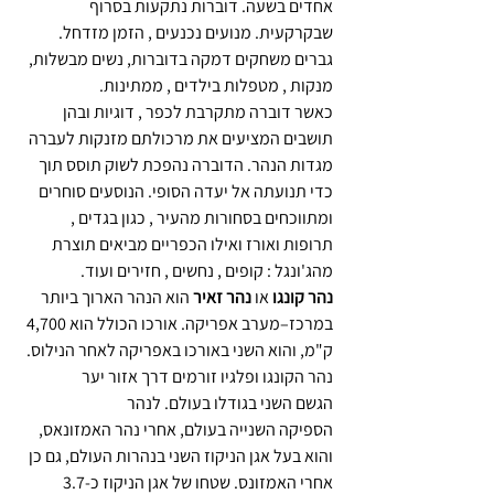
אחדים בשעה. דוברות נתקעות בסרוף 
שבקרקעית. מנועים נכנעים , הזמן מזדחל. 
גברים משחקים דמקה בדוברות, נשים מבשלות, 
מנקות , מטפלות בילדים , ממתינות.
כאשר דוברה מתקרבת לכפר , דוגיות ובהן 
תושבים המציעים את מרכולתם מזנקות לעברה 
מגדות הנהר. הדוברה נהפכת לשוק תוסס תוך 
כדי תנועתה אל יעדה הסופי. הנוסעים סוחרים 
ומתווכחים בסחורות מהעיר , כגון בגדים , 
תרופות ואורז ואילו הכפריים מביאים תוצרת 
מהג'ונגל : קופים , נחשים , חזירים ועוד.
נהר קונגו
 או 
נהר זאיר
 הוא הנהר הארוך ביותר 
במרכז–מערב אפריקה. אורכו הכולל הוא 4,700 
ק"מ, והוא השני באורכו באפריקה לאחר הנילוס.
נהר הקונגו ופלגיו זורמים דרך אזור יער 
הגשם השני בגודלו בעולם. לנהר 
הספיקה השנייה בעולם, אחרי נהר האמזונאס, 
והוא בעל אגן הניקוז השני בנהרות העולם, גם כן 
אחרי האמזונס. שטחו של אגן הניקוז כ-3.7 