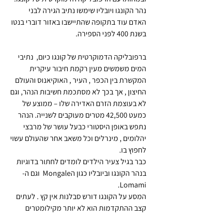
נהר הקונגו ויובליו שימשו נתיב הגירה לבני 
האדם עוד בתקופה שהתיישבו באזור דוברי בנטו 
בשנת 400 לפני הספירה.
ברפובליקה הדמוקרטית של קונגו כיום,  נתיבי 
המים משמשים מעין רקמת חיבור עיקרית 
המקשרת בין הכפר , העיר , האוקיאנוס והעולם 
החיצון , אך בכך לא מסתכמת חשיבות הנהר, וגם 
לא בעוצמת הזרם האדירה שלו – ממוצע של 
כמעט 42,500 מטרים מעוקבים לשנייה. הנהר 
נתפש באופן היסטורי כבעל עושר של מרבצי 
יהלומים , מינרלים וכל משאב אחר שהעולם עשוי 
לחפוץ בו.
כבר בגיל צעיר הילדים לומדים לחתור בדוגיות 
בנהר הקונגו וביובליו כגון הMongale  וגם ה-
Lomami.
המסע על הקונגו דורש סבלנות אין קץ . לעתים 
קצב ההתקדמות הוא לא יותר מקילומטרים 