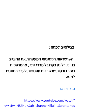
בצילומים למטה : 
השרשראות הססגניות המעטרות את החוגגים 
בניו אורלינס בקרנבל מרדי גרא , מהמרפסות 
בעיר נזרקות שרשראות ססגוניות לעבר החוגגים 
למטה 
סרט וידאו
https://www.youtube.com/watch?
v=XMrvnHS8Hpk&ab_channel=ElaineSarantakos