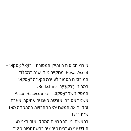
מירוץ הסוסים הוותיק והמסורתי "רוֹיָאל אֶסקוֹט – 
Royal Ascot, מתקיים מידי שנה במסלול 
המירוצים הסמוך לעיירה הקטנה "אֶסקוֹט" 
במחוז "בֶּרקשִייֶר" Berkshire.
המסלול של "אֶסקוֹט"- Ascot Racecourse 
משמר מסורת ומורשת פאגנית עתיקה, מארח 
ומקיים את חמשת ימי התחרויות בהתמדה מאז 
שנת 1711.
בחמשת ימי התחרויות המתקיימות באמצע 
חודש יוני נערכים מירוצים בהשתתפות מיטב 