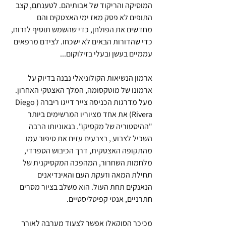
המוסיקה והריקוד של אבותיהם. לטענתם, קצב 
התופים לא פסק מאז ימי האצטקים והם 
מחדשים את הפולחן, כדי שהשמש תוסיף לזרוח, 
כדי שהדורות הבאים לא ישכחו. לצידם מרפאים 
עממיים בעשן ובעלי בזילוקום...
ארמון הנשיאות הקולוניאלי נבנה בדיוק על 
ארמונו של מוטקסומה, המלך האצטקי האחרון. 
מעל מדרגות הכניסה צייר דייגו ריברה (Diego 
Rivera) את אחד מציוריו המרשימים ביותר 
"ההיסטוריה של מקסיקו". בגאוניותו הרבה 
השכיל לצבוע , בצבעים עזים את סיפור עמו 
מהתקופה האצטקית, דרך הכיבוש הספרדי, 
מלחמות השחרור, המהפכה המקסיקנית של 
תחילת המאה וזעקת העם והאינדיאנים 
הנאנקים תחת העול. הוא משלב בציור מסרים 
חתרניים, אנטי קפיטליסטיים.
מכיכר הסוקאלו אפשר לצעוד מערבה לאורך 