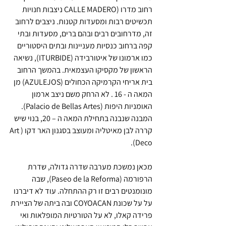
רחוב מדרו (CALLE MADERO ניצבות חנויות 
תכשיטים רבות ומסעדות קטנות. ניצבים לרחוב 
זה, מדרחובים רבים ובהם ברים, מסעדות ובתי 
קפה ברחוב כנסיות מעניינות ובתים היסטוריים 
כמו ארמונו של איטורבידה (ITURBIDE), נשיאה 
הראשון של מקסיקו העצמאית. בהמשך הרחוב 
בית אריחי הקרמיקה הכחולים (AZULEJOS) מן 
המאה ה - 16 . לא הרחק משם ניצב ארמון 
האומניות היפות (Palacio de Bellas Artes). 
המבנה שנבנה בתחילת המאה ה – 20, בנוי שיש 
קררה לבן מאיטליה ומעוצב בסגנון האר דקו (Art 
Deco). 
מכאן נמשכת מערבה שדרה גדולה, שדרת 
הרפורמה (Paseo de la Reforma), שבה 
מונומנטים רבים זו רק ההתחלה. עוד לא דיברנו 
על על שכונת COYOACAN ובה ביתה של הציירת 
פרידה קאלו, לא על הטורטיות המופלאות ואי 