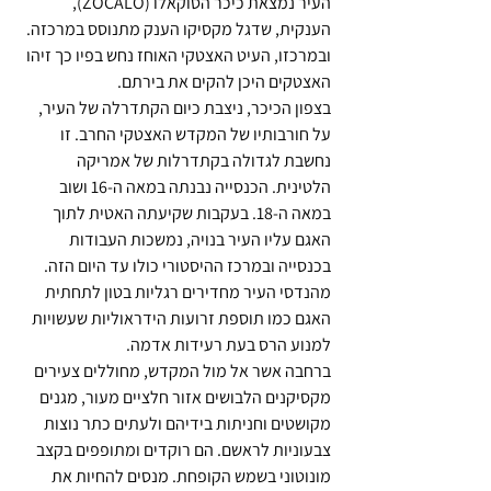
העיר נמצאת כיכר הסוקאלו (ZOCALO), 
הענקית, שדגל מקסיקו הענק מתנוסס במרכזה. 
ובמרכזו, העיט האצטקי האוחז נחש בפיו כך זיהו 
האצטקים היכן להקים את בירתם.
בצפון הכיכר, ניצבת כיום הקתדרלה של העיר, 
על חורבותיו של המקדש האצטקי החרב. זו 
נחשבת לגדולה בקתדרלות של אמריקה 
הלטינית. הכנסייה נבנתה במאה ה-16 ושוב 
במאה ה-18. בעקבות שקיעתה האטית לתוך 
האגם עליו העיר בנויה, נמשכות העבודות 
בכנסייה ובמרכז ההיסטורי כולו עד היום הזה. 
מהנדסי העיר מחדירים רגליות בטון לתחתית 
האגם כמו תוספת זרועות הידראוליות שעשויות 
למנוע הרס בעת רעידות אדמה.
ברחבה אשר אל מול המקדש, מחוללים צעירים 
מקסיקנים הלבושים אזור חלציים מעור, מגנים 
מקושטים וחניתות בידיהם ולעתים כתר נוצות 
צבעוניות לראשם. הם רוקדים ומתופפים בקצב 
מונוטוני בשמש הקופחת. מנסים להחיות את 