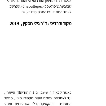
אפשר בלי המוזיאון הארכאולוגי והאנתרופולוגי 
שבגבעת צ'פולטפק (Chapultepec), שנחשב 
לאחד המוזיאונים המרשימים בעולם. 
מקור וקרדיט : ד"ר גילי חסקין ,  2019
כאשר קלאודיה שיינבויים ( היהודיה!!) הייתה , 
עד לאחרונה  ראשת העיר  מקסיקו סיטי , מספר 
התושבים  במקסיקו גדל משמעותית ומגיע 