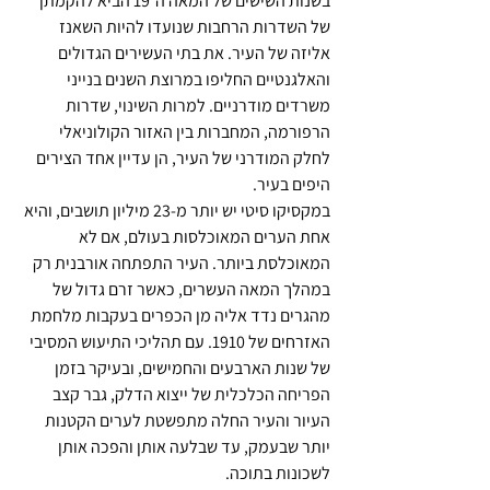
בשנות השישים של המאה ה־19 הביא להקמתן 
של השדרות הרחבות שנועדו להיות השאנז 
אליזה של העיר. את בתי העשירים הגדולים 
והאלגנטיים החליפו במרוצת השנים בנייני 
משרדים מודרניים. למרות השינוי, שדרות 
הרפורמה, המחברות בין האזור הקולוניאלי 
לחלק המודרני של העיר, הן עדיין אחד הצירים 
היפים בעיר.
במקסיקו סיטי יש יותר מ-23 מיליון תושבים, והיא 
אחת הערים המאוכלסות בעולם, אם לא 
המאוכלסת ביותר. העיר התפתחה אורבנית רק 
במהלך המאה העשרים, כאשר זרם גדול של 
מהגרים נדד אליה מן הכפרים בעקבות מלחמת 
האזרחים של 1910. עם תהליכי התיעוש המסיבי 
של שנות הארבעים והחמישים, ובעיקר בזמן 
הפריחה הכלכלית של ייצוא הדלק, גבר קצב 
העיור והעיר החלה מתפשטת לערים הקטנות 
יותר שבעמק, עד שבלעה אותן והפכה אותן 
לשכונות בתוכה.