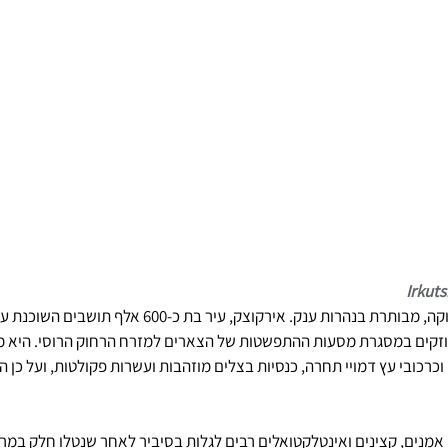
Irkuts
מזרח סיביר. ארץ ענקית וירוקה, מבותרת בנהרות ענק. אירקוצק, עיר
ה ה-17 על ידי קוזקים במסגרת מסעות ההתפשטות של הצארים למזרח הרחוק הרוסי. הי
כרכובי עץ דמויי תחרה, כנסיות בצלים מוזהבות ועשרות פקולטות, ועל כן הי
המאה ה-19 נשלחו אמנים, קצינים ואינטלקטואלים רבים לגלות בסיביר לאחר שנטלו חלק 