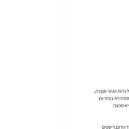
 בת כ-600 אלף תושבים השוכנת על גדות הנהר אַנְגָרָה, 
א מתהדרת בבתי עץ 
א מכונה 
במרד הדקבריסטים 