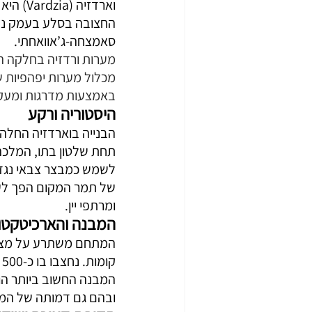
וארדזי
החצובה בסלע בעמק נהר
סאמצחה-ג’אוואחתי.
מערות ורדזיה בחלקה הד
באמצעות מדרגות ומעקות.מערות 
היסטוריה ורקע
תחת שלטון בתו, המלכה
לשמש כמבצר צבאי נגד פ
של תמר המקום הפך לעיר
ומרתפי יין.​​
המבנה והארכיטקטו
המבנה החשוב ביותר הוא 
ובהם גם דמותה של המ