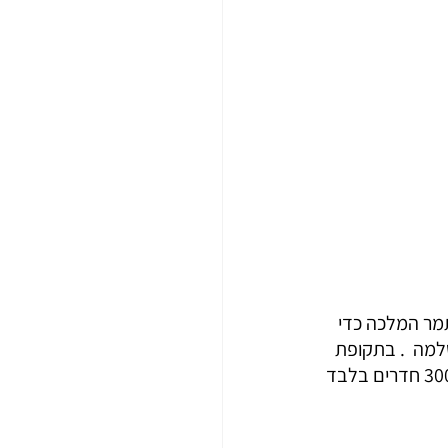
גיה . המערות נחצבו בתוך ההר במאה ה- 12 על ידי תמר המלכה כדי 
למה  . בתקופת 
השיא היו במקום 6000 יחידות של חדר אך חלקם הגדול נהרס ברעידת אדמה. כיום יש 300 חדרים בלבד 