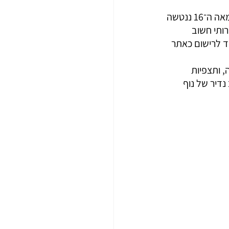
ברעידת אדמה גדולה במאה ה־13 נהרס חלק ניכר מן האתר, ועם הכיבוש העות’מאני במאה ה־16 ננטשה 
רותי חשוב 
ד לרישום כאתר 
, ותצפיות 
דיר של נוף 