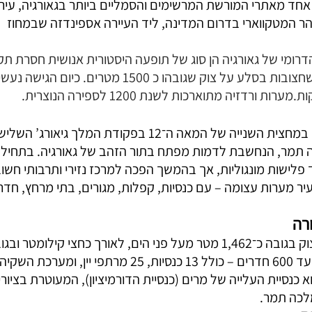
ה (Vardzia) היא אחד מאתרי המורשת המרשימים והסמליים ביותר בגאורגיה, 
 המטקווארי בדרום המדינה, ליד העיירה אספינדזה שבמחוז 
רומי של גאורגיה הן סוג של תופעה היסטורית אנושית חסרת תק
מכלול מערות יפהפיות שחצובות בסלע על צוק שגובהו כ 1500 מטרים. כי
ורדזיה מתוארכות לשנת 1200 לספירה הנוצרית.
הבנייה בוארדזיה החלה במחצית השנייה של המאה ה־12 בפקודת המ
 תמר, הנחשבת לדמות מפתח בתור הזהב של גאורגיה. בתחילה 
לישות מונגוליות, אך בהמשך הפכה למרכז נזירי ותרבותי חשו
 מערות עצומה – עם כנסיות, קפלות, מגורים, בתי מרחץ, חדר
רה
קומות. נחצבו בו כ-500 עד 600 חדרים – כולל 13 כנסיות, 25 מרתפי
כנסיית העלייה של מרים (כנסיית הדורמיציון), המעוטרת בציורי
לכה תמר.