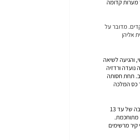
עיר מערות קדומה 
דים. מדובר על 
ום הגישה נעשית אליהן 
לך גיאורג’ השלישי, והגיעה לשיאה 
נועדה ורדזיה 
ב. תחת חסותה 
 כס המלכה 
המתחם משתרע על מצוק בגובה כ־1,462 מטר מעל פני הים, לאורך כחצי קילומטר ובגובה של עד 13 
 יין, ומערכת השקיה מתוחכמת. 
 קיר מרשימים 