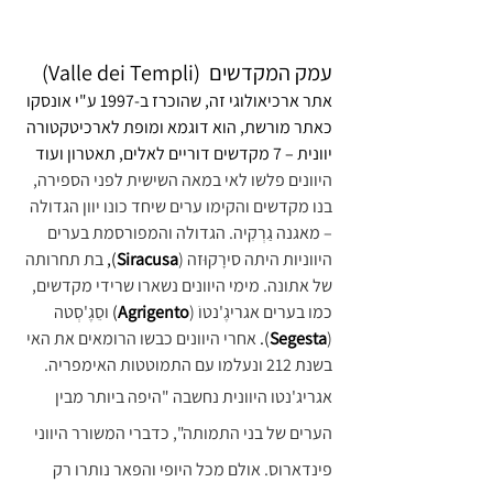
עמק המקדשים  (Valle dei Templi)
אתר ארכיאולוגי זה, שהוכרז ב-1997 ע"י אונסקו 
כאתר מורשת, הוא דוגמא ומופת לארכיטקטורה 
יוונית – 7 מקדשים דוריים לאלים, תאטרון ועוד
היוונים פלשו לאי במאה השישית לפני הספירה, 
בנו מקדשים והקימו ערים שיחד כונו יוון הגדולה 
– מאגנה גַרְקִיה. הגדולה והמפורסמת בערים 
היווניות היתה סירָקוּזה (
Siracusa
), 
בת תחרותה 
של אתונה. מימי היוונים נשארו שרידי מקדשים, 
כמו בערים אגריגֶ'נטוֹ (
Agrigento
) 
וסֵגֶ'סְטה 
(
Segesta
). 
אחרי היוונים כבשו הרומאים את האי 
בשנת 212 ונעלמו עם התמוטטות האימפריה.
אגריג'נטו היוונית נחשבה "היפה ביותר מבין 
הערים של בני התמותה", כדברי המשורר היווני 
פינדארוס. אולם מכל היופי והפאר נותרו רק 