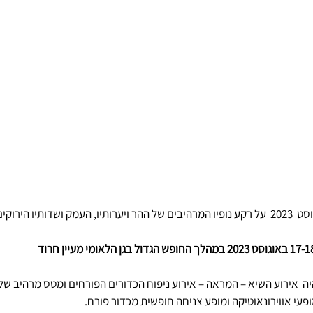
הפסטיבל התקיים ב18 לאוגוסט  2023  על רקע נופיו המרהיבים של ההר ויערותיו, העמק ושדותיו 
18 לאוגוסט היה  אירוע השיא – המראה – אירוע ניפוח הכדורים הפורחים ומטס מרהיב 
פעי אווירונאוטיקה ומופע צניחה חופשית מכדור פורח.