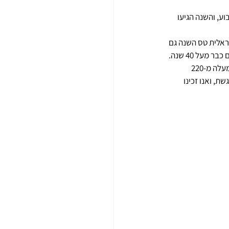
ע, והשנה הגיעו 
ראלית טס השנה גם 
על 40 שנה.
מוא"ז הגלבוע ארחה קבוצה של 40 ילדים וילדות מעמותת "גדולים מהחיים' עם בני משפחתם (סה"כ למעלה מ-220 
, ואנו זכינו 