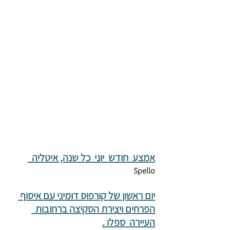
אמצע  חודש  יוני  כל שנה, איטליה  
Spello
יום ראשון של קורפוס דומיני עם איסוף 
הפרחים ויצירת הסקיצה ברחובות  
העיירה  ספלו .