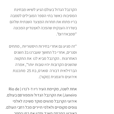
הקרנבל הגדול בעולם הגיע לשיאו מבחינת 
המסיבות כאשר בתי הספר המובילים לסמבה 
בריו פתחו את תחרות המצעד השנתית שלהם 
בשדרה הענקית שהפכה לאצטדיון המכונה 
"סמבאדרום".
"זה מגיע גם אחרי בחירות היסטוריות , מתחים 
וסגרים, אחרי כל החושך שעברנו ב3 השנים 
האחרונות . הקרנבל מביא לנו  את התקווה 
שהשנים הקרובות יהיו טובות יותר", אמרה 
הברזילאית דבורה  סוארס, בת 25  מתכננת 
אירועים ודוגמנית 
(מקור).
אחת לשנה, מקיימת העיר ריו ד-ז'נרו (Rio de 
Janeiro) את הקרנבל הגדול והמפורסם בעולם. 
אירועי הקרנבל מהווים מוקד משיכה לאלפי 
צופים מקומיים ולאלפי תיירים מכל רחבי העולם. 
האירוע המרתק מאגד יחדיו את בתי הספר 