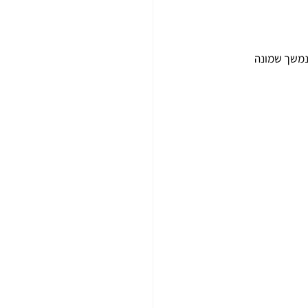
צ'וסטס. השחזור שנמשך שמונה 