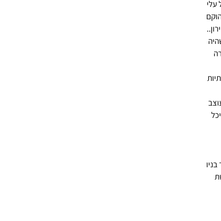
 עלי 
וקם 
טירון.. 
היה 
ה 
יות 
וצב 
כל 
ר בניו 
  