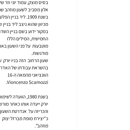
בסיס מוצק, עמוד יוני וזר של
אלון מסביב לשעון מוזהב שה
בשנת 1909. ליד בניין הפל
מכיוון שהוא ניצב ליד בניין ש
במקור ידוע בשם בניין השדר
החמישית, המילים הללו 
מוטבעות  על פני השעון באות
מודגשות. 
שעון הרחוב  הזה בניו יורק  ע
בהשראת עבודתו של האדרי
הוונציאני מהמאה ה-16 
Vioncenzo Scamozzi.
בשנת 1980, הוועדה לשימו
יורק ייעדה אותו כאתר מורשת
והכריזה על  אנדרטת השעון  
כ"יצירת מופת מברזל יצוק 
מוזהב".