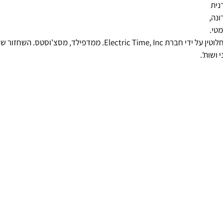
נית 
נה, 
מטי.
בשנת 2011 שוחזר השעון לחלוטין על ידי חברת Electric Time, Inc. ממדפילד, מס
ושות'.