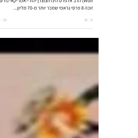
Herb Alpert & The Tijuana Brass - El Lobo (The
Wolf) הרב אלפרט הינו חצוצרן יהודי-אמריקאי נודע,
זוכה 8 פרסי גראמי שמכר יותר מ-70 מליון...